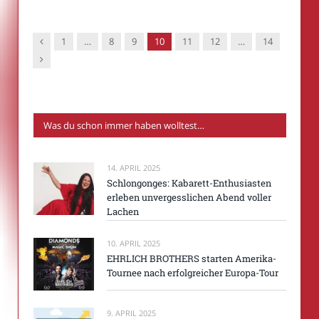
Vorgänger
1
…
8
9
10
11
12
…
14
Nachfolger
Was du schon immer haben wolltest…
14. APRIL 2025
Schlongonges: Kabarett-Enthusiasten
erleben unvergesslichen Abend voller
Lachen
10. APRIL 2025
EHRLICH BROTHERS starten Amerika-
Tournee nach erfolgreicher Europa-Tour
9. APRIL 2025