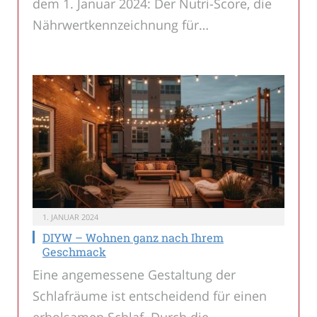
dem 1. Januar 2024: Der Nutri-Score, die
Nährwertkennzeichnung für…
1. JANUAR 2024
DIYW – Wohnen ganz nach Ihrem
Geschmack
Eine angemessene Gestaltung der
Schlafräume ist entscheidend für einen