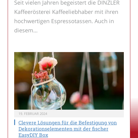
Seit vielen Jahren begeistert die DINZLER
Kaffeerösterei Kaffeeliebhaber mit ihren
hochwertigen Espressotassen. Auch in
diesem…
19. FEBRUAR 2024
Clevere Lösungen für die Befestigung von
Dekorationselementen mit der fischer
EasyDIY Box