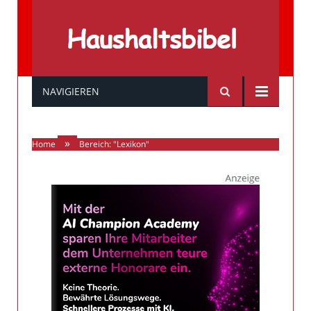
Haushaltsbibel
NAVIGIEREN
»
Home
Bereich: "Lexikon"