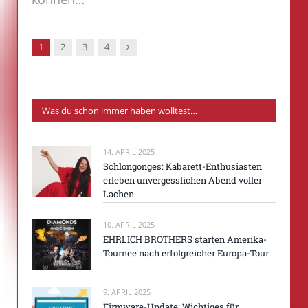
Nachfolger
1
2
3
4
Was du schon immer haben wolltest…
14. APRIL 2025
Schlongonges: Kabarett-Enthusiasten
erleben unvergesslichen Abend voller
Lachen
10. APRIL 2025
EHRLICH BROTHERS starten Amerika-
Tournee nach erfolgreicher Europa-Tour
9. APRIL 2025
Firmware-Update: Wichtiges für