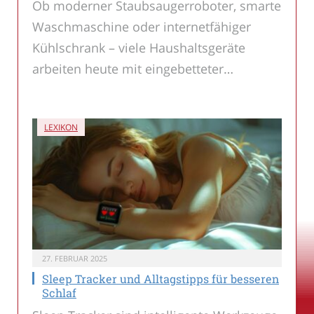
Ob moderner Staubsaugerroboter, smarte
Waschmaschine oder internetfähiger
Kühlschrank – viele Haushaltsgeräte
arbeiten heute mit eingebetteter…
LEXIKON
27. FEBRUAR 2025
Sleep Tracker und Alltagstipps für besseren
Schlaf