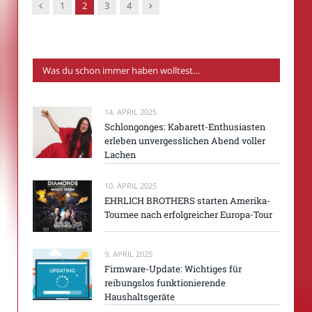
Vorgänger
Nachfolger
1
2
3
4
Was du schon immer haben wolltest…
14. APRIL 2025
Schlongonges: Kabarett-Enthusiasten
erleben unvergesslichen Abend voller
Lachen
10. APRIL 2025
EHRLICH BROTHERS starten Amerika-
Tournee nach erfolgreicher Europa-Tour
9. APRIL 2025
Firmware-Update: Wichtiges für
reibungslos funktionierende
Haushaltsgeräte