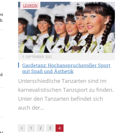
LEXIKON
es
ch
5. SEPTEMBER 2022
Gardetanz: Hochanspruchsvoller Sport
mit Spaß und Ästhetik
nd
Unterschiedliche Tanzarten sind im
karnevalistischen Tanzsport zu finden.
Unter den Tanzarten befindet sich
auch der…
Vorgänger
1
2
3
4
hl