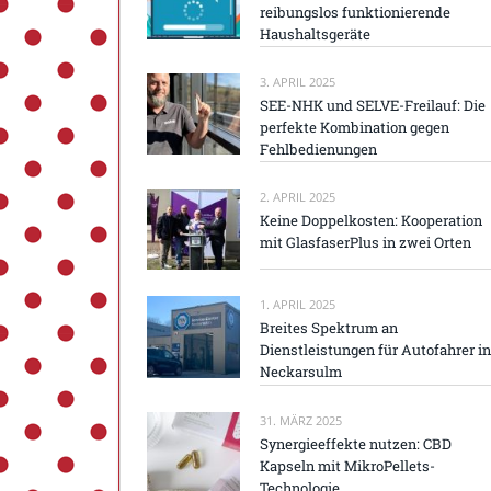
reibungslos funktionierende
Haushaltsgeräte
3. APRIL 2025
SEE-NHK und SELVE-Freilauf: Die
perfekte Kombination gegen
Fehlbedienungen
2. APRIL 2025
Keine Doppelkosten: Kooperation
mit GlasfaserPlus in zwei Orten
1. APRIL 2025
Breites Spektrum an
Dienstleistungen für Autofahrer in
Neckarsulm
31. MÄRZ 2025
Synergieeffekte nutzen: CBD
Kapseln mit MikroPellets-
Technologie