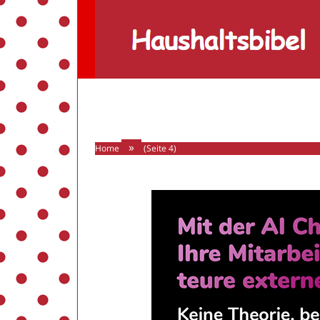
Haushaltsbibel
»
Home
(Seite 4)