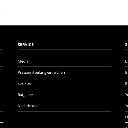
t
SERVICE
S
Media
B
Pressemitteilung einreichen
B
Lexikon
B
Ratgeber
Y
Nachrichten
Y
L
X