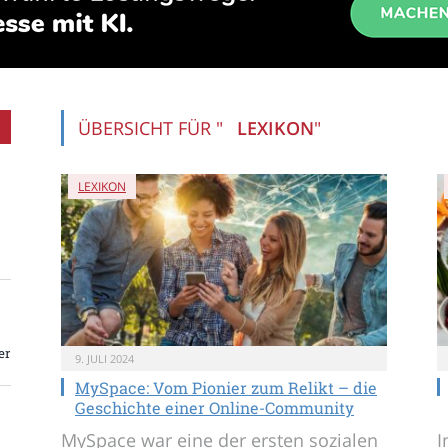
ÜBERSICHT FÜR "
LEXIKON
"
LEXIKON
er
9. JULI 2024
MySpace: Vom Pionier zum Relikt – die
Geschichte einer Online-Community
MySpace war eine der ersten sozialen
I