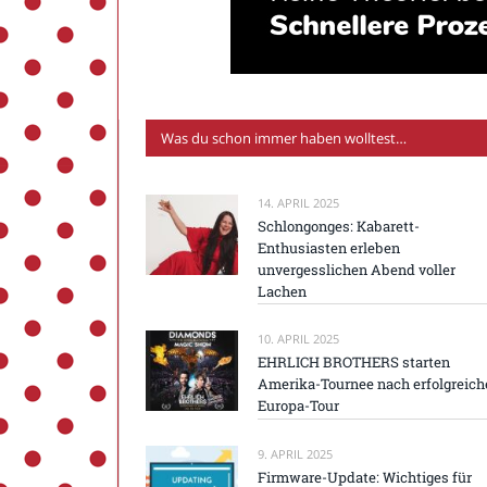
Was du schon immer haben wolltest…
14. APRIL 2025
Schlongonges: Kabarett-
Enthusiasten erleben
unvergesslichen Abend voller
Lachen
10. APRIL 2025
EHRLICH BROTHERS starten
Amerika-Tournee nach erfolgreich
Europa-Tour
9. APRIL 2025
Firmware-Update: Wichtiges für