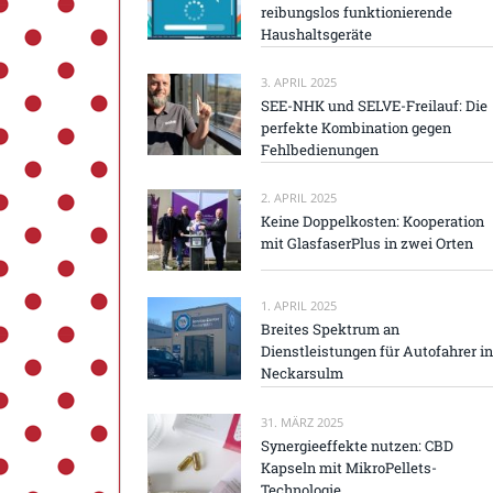
reibungslos funktionierende
Haushaltsgeräte
3. APRIL 2025
SEE-NHK und SELVE-Freilauf: Die
perfekte Kombination gegen
Fehlbedienungen
2. APRIL 2025
Keine Doppelkosten: Kooperation
mit GlasfaserPlus in zwei Orten
1. APRIL 2025
Breites Spektrum an
Dienstleistungen für Autofahrer in
Neckarsulm
31. MÄRZ 2025
Synergieeffekte nutzen: CBD
Kapseln mit MikroPellets-
Technologie