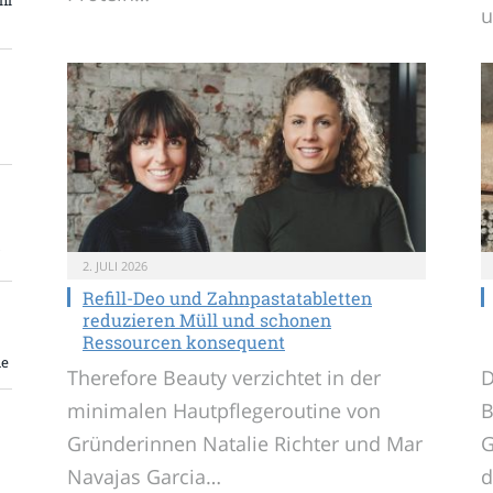
2. JULI 2026
Refill-Deo und Zahnpastatabletten
reduzieren Müll und schonen
Ressourcen konsequent
me
Therefore Beauty verzichtet in der
D
minimalen Hautpflegeroutine von
B
Gründerinnen Natalie Richter und Mar
G
Navajas Garcia…
d