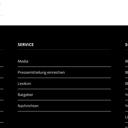
t
SERVICE
S
Media
B
Pressemitteilung einreichen
B
Lexikon
B
Ratgeber
Y
Nachrichten
Y
L
X