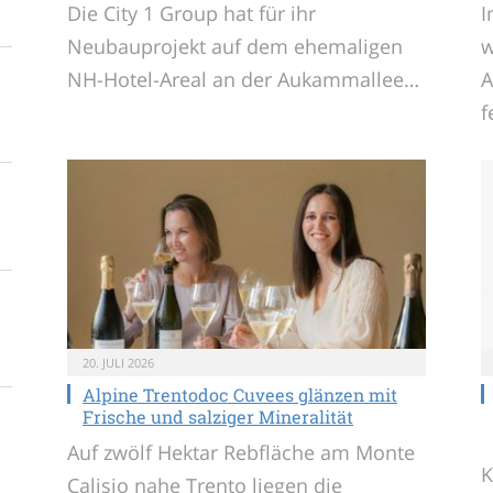
Die City 1 Group hat für ihr
I
Neubauprojekt auf dem ehemaligen
w
NH-Hotel-Areal an der Aukammallee…
A
f
20. JULI 2026
Alpine Trentodoc Cuvees glänzen mit
Frische und salziger Mineralität
Auf zwölf Hektar Rebfläche am Monte
K
Calisio nahe Trento liegen die