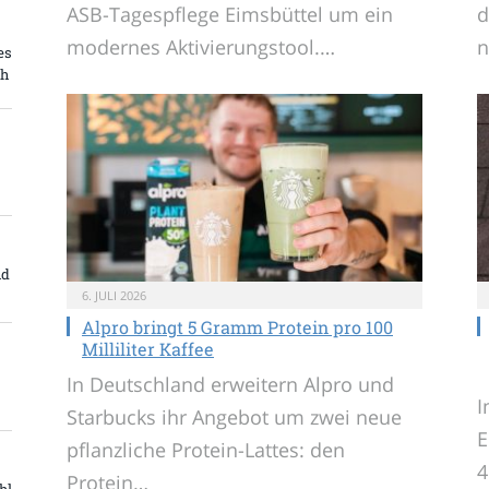
ASB-Tagespflege Eimsbüttel um ein
d
modernes Aktivierungstool.…
n
es
ch
nd
6. JULI 2026
Alpro bringt 5 Gramm Protein pro 100
Milliliter Kaffee
In Deutschland erweitern Alpro und
I
Starbucks ihr Angebot um zwei neue
E
pflanzliche Protein-Lattes: den
4
Protein…
hl