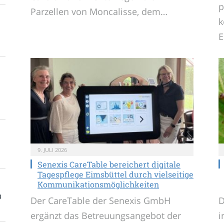
p
Parzellen von Moncalisse, dem…
k
E
9. JULI 2026
Senexis CareTable bereichert digitale
Tagespflege Eimsbüttel durch vielseitige
Kommunikationsmöglichkeiten
g
Der CareTable der Senexis GmbH
D
ergänzt das Betreuungsangebot der
i