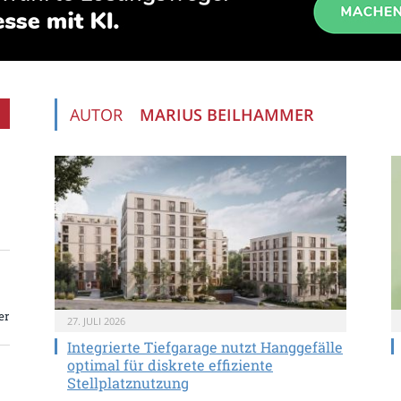
AUTOR
MARIUS BEILHAMMER
er
27. JULI 2026
Integrierte Tiefgarage nutzt Hanggefälle
optimal für diskrete effiziente
Stellplatznutzung