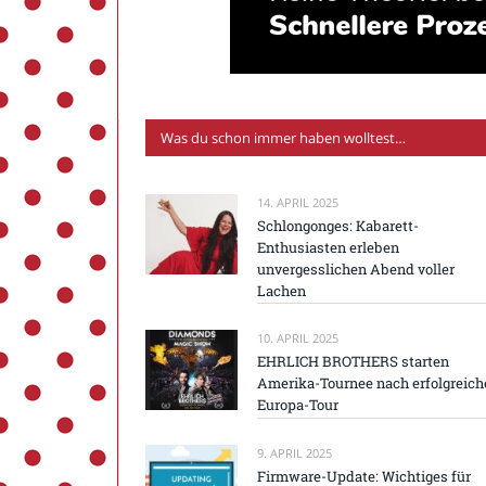
Was du schon immer haben wolltest…
14. APRIL 2025
Schlongonges: Kabarett-
Enthusiasten erleben
unvergesslichen Abend voller
Lachen
10. APRIL 2025
EHRLICH BROTHERS starten
Amerika-Tournee nach erfolgreich
Europa-Tour
9. APRIL 2025
Firmware-Update: Wichtiges für