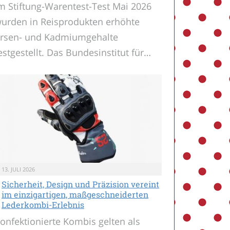
m Stiftung-Warentest-Test Mai 2026
urden in Reisprodukten erhöhte
rsen- und Kadmiumgehalte
estgestellt. Das Bundesinstitut für…
13. JULI 2026
Sicherheit, Design und Präzision vereint
im einzigartigen, maßgeschneiderten
Lederkombi-Erlebnis
onfektionierte Kombis gelten als