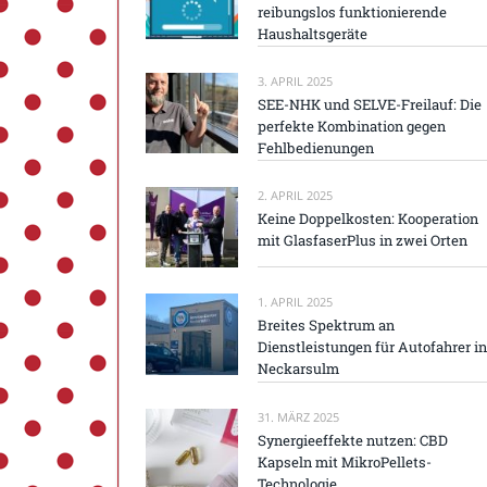
reibungslos funktionierende
Haushaltsgeräte
3. APRIL 2025
SEE-NHK und SELVE-Freilauf: Die
perfekte Kombination gegen
Fehlbedienungen
2. APRIL 2025
Keine Doppelkosten: Kooperation
mit GlasfaserPlus in zwei Orten
1. APRIL 2025
Breites Spektrum an
Dienstleistungen für Autofahrer in
Neckarsulm
31. MÄRZ 2025
Synergieeffekte nutzen: CBD
Kapseln mit MikroPellets-
Technologie