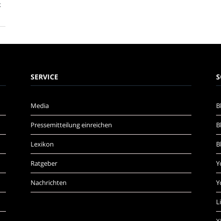
t
SERVICE
S
Media
B
Pressemitteilung einreichen
B
Lexikon
B
Ratgeber
Y
Nachrichten
Y
L
X