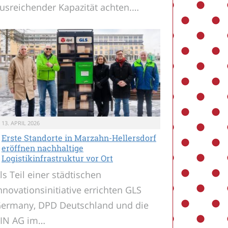
usreichender Kapazität achten.…
13. APRIL 2026
Erste Standorte in Marzahn-Hellersdorf
eröffnen nachhaltige
Logistikinfrastruktur vor Ort
ls Teil einer städtischen
nnovationsinitiative errichten GLS
ermany, DPD Deutschland und die
IN AG im…