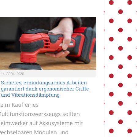
14. APRIL 2026
Sicheres, ermüdungsarmes Arbeiten
garantiert dank ergonomischer Griffe
und Vibrationsdämpfung
eim Kauf eines
ultifunktionswerkzeugs sollten
eimwerker auf Akkusysteme mit
echselbaren Modulen und