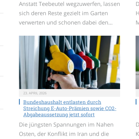
Anstatt Teebeutel wegzuwerfen, lassen
D
sich deren Reste gezielt im Garten
H
verwerten und schonen dabei den…
M
23. APRIL 2026
Bundeshaushalt entlasten durch
Streichung E-Auto-Prämien sowie CO2-
Abgabeaussetzung jetzt sofort
Die jüngsten Spannungen im Nahen
D
Osten, der Konflikt im Iran und die
K