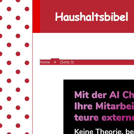
Haushaltsbibel
»
Home
(Seite 3)