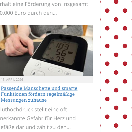
rhält eine Förderung von insgesamt
0.000 Euro durch den…
15. APRIL 2026
Passende Manschette und smarte
Funktionen fördern regelmäßige
Messungen zuhause
luthochdruck stellt eine oft
nerkannte Gefahr für Herz und
efäße dar und zählt zu den…