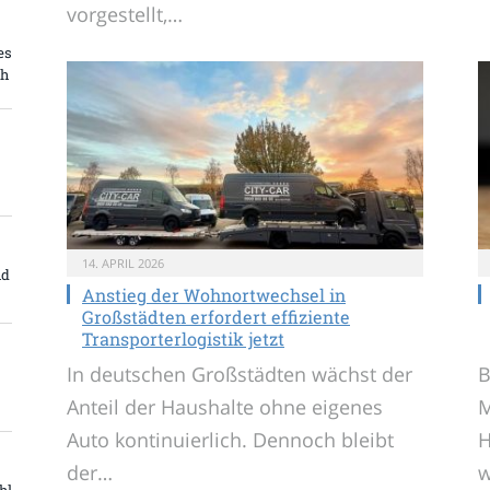
vorgestellt,…
es
ch
14. APRIL 2026
nd
Anstieg der Wohnortwechsel in
Großstädten erfordert effiziente
Transporterlogistik jetzt
In deutschen Großstädten wächst der
B
Anteil der Haushalte ohne eigenes
M
Auto kontinuierlich. Dennoch bleibt
H
der…
w
hl