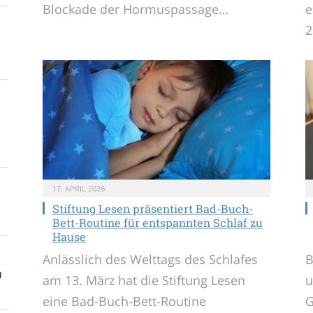
Blockade der Hormuspassage…
e
2
17. APRIL 2026
Stiftung Lesen präsentiert Bad-Buch-
Bett-Routine für entspannten Schlaf zu
Hause
Anlässlich des Welttags des Schlafes
B
g
am 13. März hat die Stiftung Lesen
u
eine Bad-Buch-Bett-Routine
G