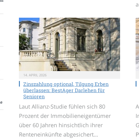
a
14. APRIL 2026
Zinszahlung optional, Tilgung Erben
überlassen: BestAger Darlehen für
Senioren
me
Laut Allianz-Studie fühlen sich 80
A
Prozent der Immobilieneigentümer
I
über 60 Jahren hinsichtlich ihrer
G
Renteneinkünfte abgesichert…
P