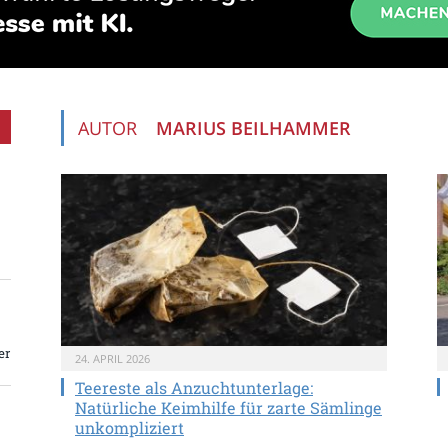
AUTOR
MARIUS BEILHAMMER
er
24. APRIL 2026
Teereste als Anzuchtunterlage:
Natürliche Keimhilfe für zarte Sämlinge
unkompliziert