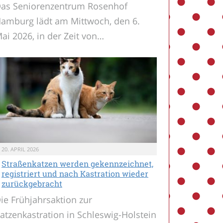
as Seniorenzentrum Rosenhof
amburg lädt am Mittwoch, den 6.
ai 2026, in der Zeit von…
20. APRIL 2026
Straßenkatzen werden gekennzeichnet,
registriert und nach Kastration wieder
zurückgebracht
ie Frühjahrsaktion zur
atzenkastration in Schleswig-Holstein