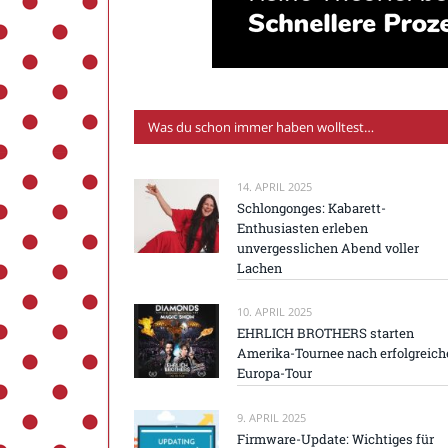
Was du schon immer haben wolltest…
14. APRIL 2025
Schlongonges: Kabarett-
Enthusiasten erleben
unvergesslichen Abend voller
Lachen
10. APRIL 2025
EHRLICH BROTHERS starten
Amerika-Tournee nach erfolgreich
Europa-Tour
9. APRIL 2025
Firmware-Update: Wichtiges für