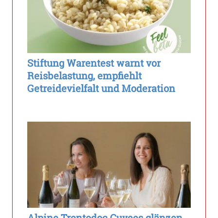
Stiftung Warentest warnt vor
Reisbelastung, empfiehlt
Getreidevielfalt und Moderation
Alpine Trentodoc Cuvees glänzen