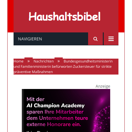
Haushaltsbibel
NAVIGIEREN
»
»
Home
Nachrichten
Bundesgesundheitsministerin
und Familienministerin befürworten Zuckersteuer für strikte
präventive Maßnahmen