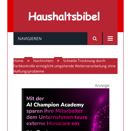
Haushaltsbibel
NAVIGIEREN
»
»
Home
Nachrichten
Schnelle Trocknung durch
Farbkontrolle ermöglicht umgehende Weiterverarbeitung ohne
Haftungsprobleme