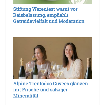
Stiftung Warentest warnt vor
Reisbelastung, empfiehlt
Getreidevielfalt und Moderation
Alpine Trentodoc Cuvees glänzen
mit Frische und salziger
Mineralität