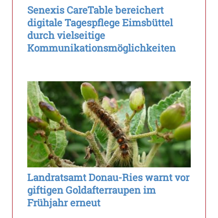
Senexis CareTable bereichert
digitale Tagespflege Eimsbüttel
durch vielseitige
Kommunikationsmöglichkeiten
Landratsamt Donau-Ries warnt vor
giftigen Goldafterraupen im
Frühjahr erneut