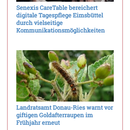
Senexis CareTable bereichert
digitale Tagespflege Eimsbüttel
durch vielseitige
Kommunikationsmöglichkeiten
Landratsamt Donau-Ries warnt vor
giftigen Goldafterraupen im
Frühjahr erneut