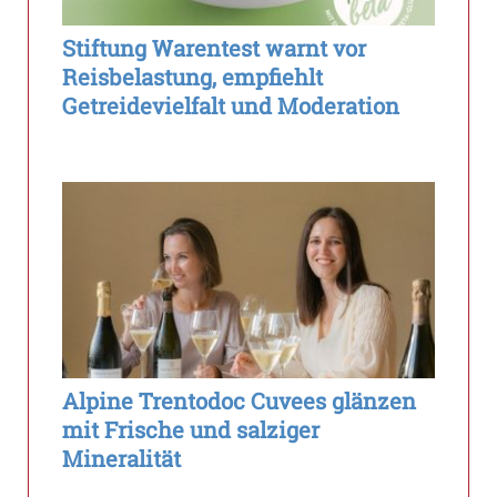
Stiftung Warentest warnt vor
Reisbelastung, empfiehlt
Getreidevielfalt und Moderation
Alpine Trentodoc Cuvees glänzen
mit Frische und salziger
Mineralität