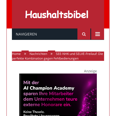
Haushaltsbibel
NAVIGIEREN
»
»
Home
Nachrichten
SEE-NHK und SELVE-Freilauf: Die
perfekte Kombination gegen Fehlbedienungen