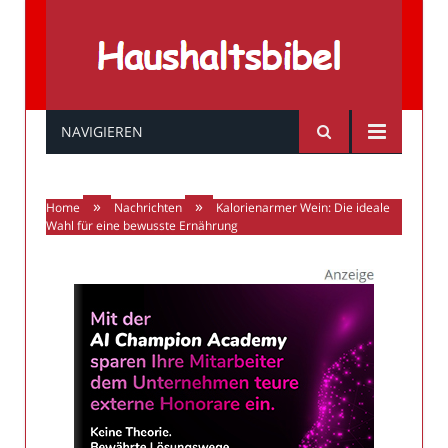
Haushaltsbibel
NAVIGIEREN
»
»
Home
Nachrichten
Kalorienarmer Wein: Die ideale
Wahl für eine bewusste Ernährung