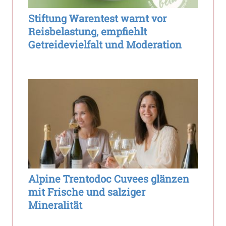
Stiftung Warentest warnt vor
Reisbelastung, empfiehlt
Getreidevielfalt und Moderation
Alpine Trentodoc Cuvees glänzen
mit Frische und salziger
Mineralität