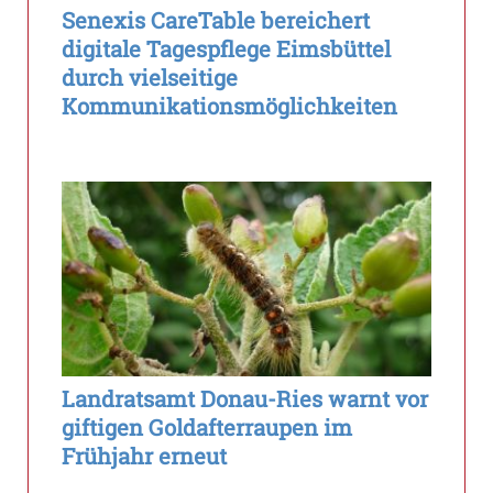
Senexis CareTable bereichert
digitale Tagespflege Eimsbüttel
durch vielseitige
Kommunikationsmöglichkeiten
Landratsamt Donau-Ries warnt vor
giftigen Goldafterraupen im
Frühjahr erneut