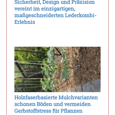
Sicherheit, Design und Präzision
vereint im einzigartigen,
maßgeschneiderten Lederkombi-
Erlebnis
Holzfaserbasierte Mulchvarianten
schonen Böden und vermeiden
Gerbstoffstress für Pflanzen