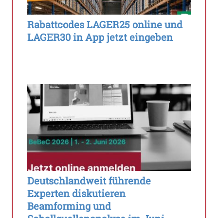
Rabattcodes LAGER25 online und
LAGER30 in App jetzt eingeben
Deutschlandweit führende
Experten diskutieren
Beamforming und