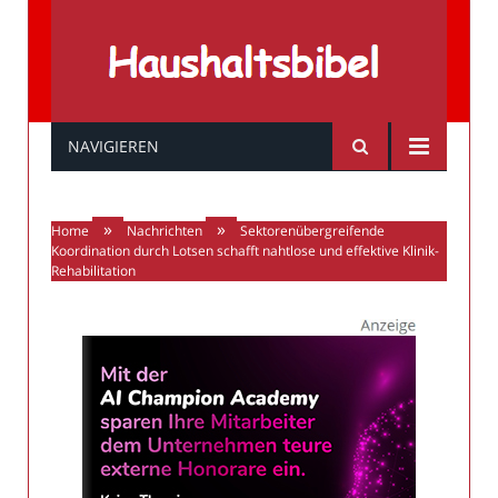
Haushaltsbibel
NAVIGIEREN
»
»
Home
Nachrichten
Sektorenübergreifende
Koordination durch Lotsen schafft nahtlose und effektive Klinik-
Rehabilitation