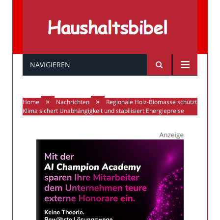
Haushaltsbibel
NAVIGIEREN
»
»
Home
Nachrichten
Regionale Holz-Biomasse schützt
Klima sichert Unabhängigkeit und stabilisiert Energiepreise