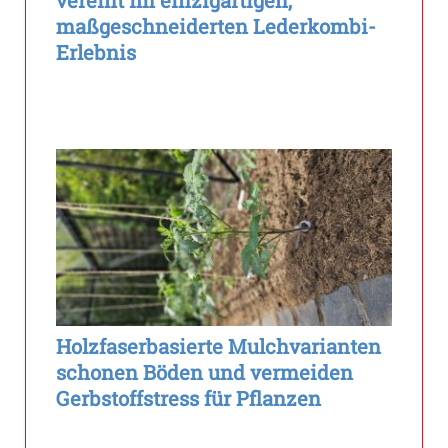
vereint im einzigartigen,
maßgeschneiderten Lederkombi-
Erlebnis
Holzfaserbasierte Mulchvarianten
schonen Böden und vermeiden
Gerbstoffstress für Pflanzen