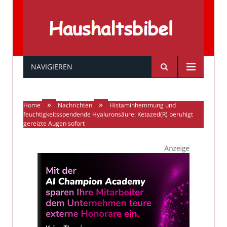
Haushaltsbibel
NAVIGIEREN
»
»
Home
Nachrichten
Histaminhemmung und
feuchtigkeitsspendende Hyaluronsäure: Ketazed(R) beruhigt
gereizte Augen sofort