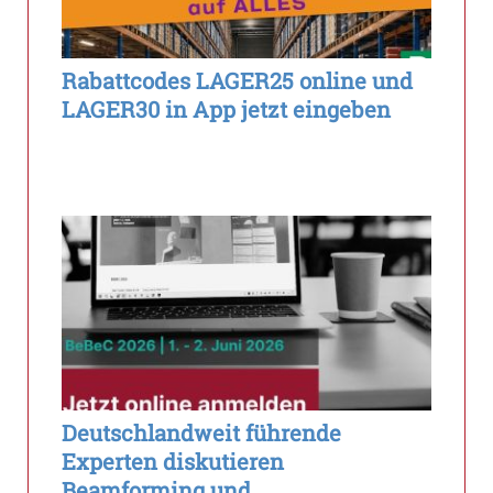
Rabattcodes LAGER25 online und
LAGER30 in App jetzt eingeben
Deutschlandweit führende
Experten diskutieren
Beamforming und