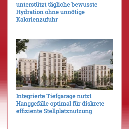
unterstützt tägliche bewusste
Hydration ohne unnötige
Kalorienzufuhr
Integrierte Tiefgarage nutzt
Hanggefälle optimal für diskrete
effiziente Stellplatznutzung