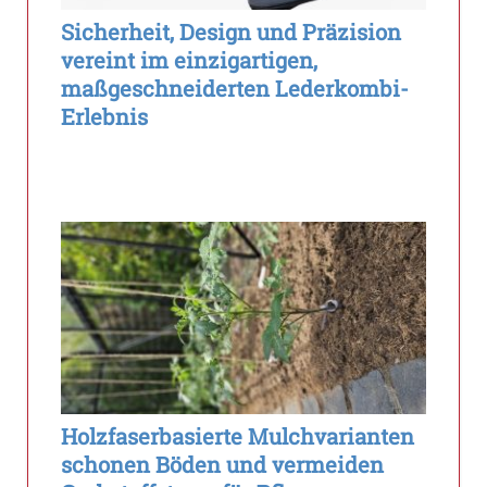
Sicherheit, Design und Präzision
vereint im einzigartigen,
maßgeschneiderten Lederkombi-
Erlebnis
Holzfaserbasierte Mulchvarianten
schonen Böden und vermeiden