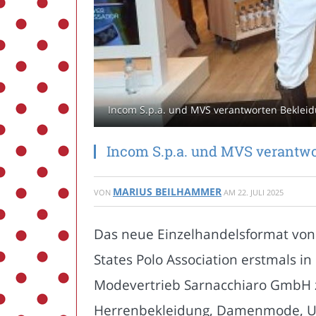
Incom S.p.a. und MVS verantworten Bekleidu
Incom S.p.a. und MVS verantw
MARIUS BEILHAMMER
VON
AM
22. JULI 2025
Das neue Einzelhandelsformat von U
States Polo Association erstmals i
Modevertrieb Sarnacchiaro GmbH z
Herrenbekleidung, Damenmode, Unt