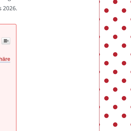
s 2026.
häre