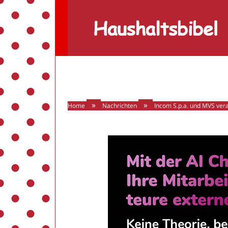
Haushaltsbibel
»
»
Home
Nachrichten
Incom S.p.a. und MVS ver