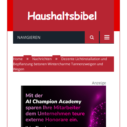
Haushaltsbibel
NAVIGIEREN
»
»
Home
Nachrichten
Dezente Lichtinstallation und
Bepflanzung betonen Wintercharme Tannenzweigen und
Wegen