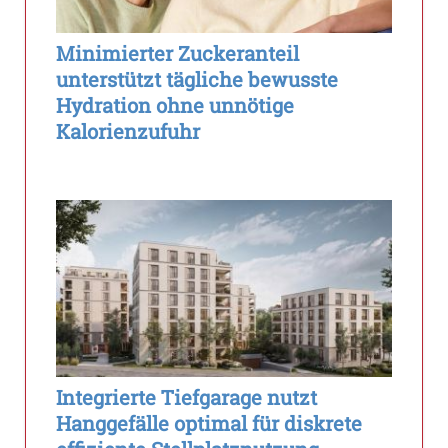
Minimierter Zuckeranteil
unterstützt tägliche bewusste
Hydration ohne unnötige
Kalorienzufuhr
Integrierte Tiefgarage nutzt
Hanggefälle optimal für diskrete