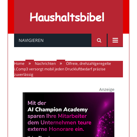
Haushaltsbibel
NAVIGIEREN
»
»
Home
Nachrichten
Ölfreie, drehzahlgeregelte
i.Comp3 versorgt mobil jeden Druckluftbedarf präzise
zuverlässig