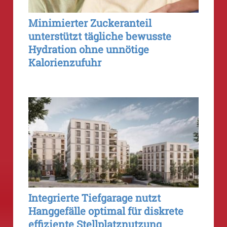
Minimierter Zuckeranteil
unterstützt tägliche bewusste
Hydration ohne unnötige
Kalorienzufuhr
Integrierte Tiefgarage nutzt
Hanggefälle optimal für diskrete
effiziente Stellplatznutzung