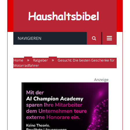
Haushaltsbibel
NAVIGIEREN
»
»
Home
Ratgeber
Gesucht: Die besten Geschenke für
Motorradfahrer